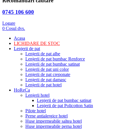
Recomandari cautare
0745 106 600
Logare
0
Cosul dvs.
Acasa
LICHIDARE DE STOC
Lenjerii de pat
Lenjerii de pat albe
Lenjerii de pat bumbac Renforce
Lenjerii de pat bumbac satinat
Lenjerii de pat uni color
Lenjerii de pat creponate
Lenjerii de pat damasc
Lenjerii de pat hotel
HoReCa
Lenjerii hotel
Lenjerii de pat bumbac satinat
Lenjerii de pat Policotton Satin
Pilote hotel
Perne antialergice hotel
Huse impermeabile saltea hotel
Huse impermeabile perna hotel