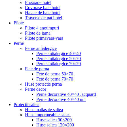
Prosoape hotel
Covorase baie hotel
Halate de baie hotel
Traverse de pat hotel
Pilote
Pilote 4 anotimpuri
Pilote de iarna
Pilote primavara-vara
Perne
Perne antialergice
Perne antialergice 40×40
Perne antialergice 50×70
Perne antialergice 70×70
Fete de perna
Fete de perna 50×70
Fete de perna 70×70
Huse protectie perna
Perne decor
Perne decorative 40×40 Jacquard
Perne decorative 40×40 uni
Protectii saltea
Huse matlasate saltea
Huse impermeabile saltea
Huse saltea 90×200
Huse saltea 120×200