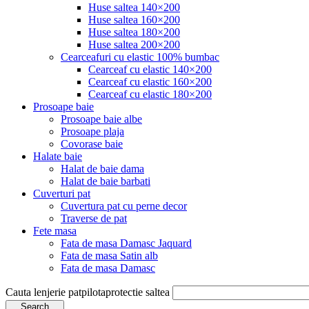
Huse saltea 140×200
Huse saltea 160×200
Huse saltea 180×200
Huse saltea 200×200
Cearceafuri cu elastic 100% bumbac
Cearceaf cu elastic 140×200
Cearceaf cu elastic 160×200
Cearceaf cu elastic 180×200
Prosoape baie
Prosoape baie albe
Prosoape plaja
Covorase baie
Halate baie
Halat de baie dama
Halat de baie barbati
Cuverturi pat
Cuvertura pat cu perne decor
Traverse de pat
Fete masa
Fata de masa Damasc Jaquard
Fata de masa Satin alb
Fata de masa Damasc
Cauta
lenjerie pat
pilota
protectie saltea
Search