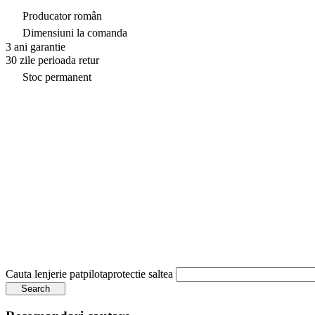
Producator român
Dimensiuni la comanda
3 ani garantie
30 zile perioada retur
Stoc permanent
Cauta
lenjerie pat
pilota
protectie saltea
Search