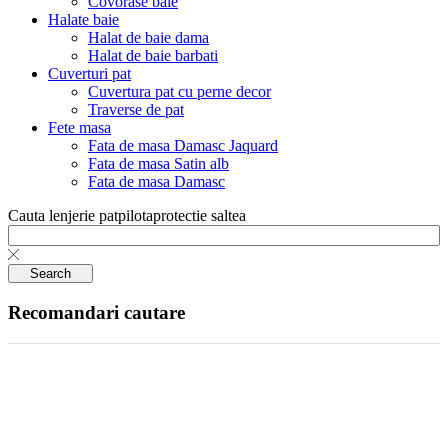
Covorase baie
Halate baie
Halat de baie dama
Halat de baie barbati
Cuverturi pat
Cuvertura pat cu perne decor
Traverse de pat
Fete masa
Fata de masa Damasc Jaquard
Fata de masa Satin alb
Fata de masa Damasc
Cauta
lenjerie pat
pilota
protectie saltea
Search
Recomandari cautare