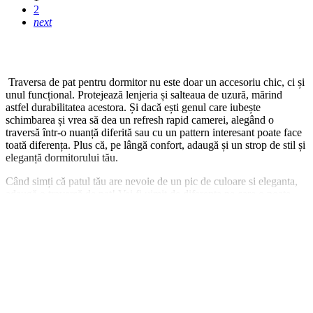
2
next
Traversa de pat pentru dormitor nu este doar un accesoriu chic, ci și
unul funcțional. Protejează lenjeria și salteaua de uzură, mărind
astfel durabilitatea acestora. Și dacă ești genul care iubește
schimbarea și vrea să dea un refresh rapid camerei, alegând o
traversă într-o nuanță diferită sau cu un pattern interesant poate face
toată diferența. Plus că, pe lângă confort, adaugă și un strop de stil și
eleganță dormitorului tău.
Când simți că patul tău are nevoie de un pic de culoare si eleganta,
adaugă o traversă de pat! Vei fi uimit de diferența pe care o poate
face în confortul tău și în aspectul camerei. Haide să descoperi
colecția noastră de traverse și să-ți transformi patul într-un rai al
confortului! Acopera patul cu o traversa moale si placuta, cu modele
elegante si nuante colorate. Traversele de pat din tesatura Chenille
au o suprafata catifelata .