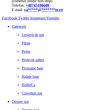
(comenzi online non-stop)
Telefon:
+40745106600
E-mail:
va
*****
@
*******
te.ro
Facebook
Twitter
Instagram
Youtube
Categorii
Lenjerii de pat
Pilote
Perne
Protectii saltea
Prosoape baie
Halate baie
HoReCa
Cuverturi pat
Despre noi
Despre noi