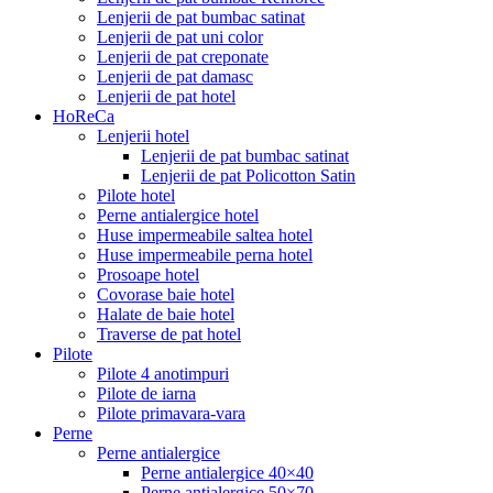
Lenjerii de pat bumbac satinat
Lenjerii de pat uni color
Lenjerii de pat creponate
Lenjerii de pat damasc
Lenjerii de pat hotel
HoReCa
Lenjerii hotel
Lenjerii de pat bumbac satinat
Lenjerii de pat Policotton Satin
Pilote hotel
Perne antialergice hotel
Huse impermeabile saltea hotel
Huse impermeabile perna hotel
Prosoape hotel
Covorase baie hotel
Halate de baie hotel
Traverse de pat hotel
Pilote
Pilote 4 anotimpuri
Pilote de iarna
Pilote primavara-vara
Perne
Perne antialergice
Perne antialergice 40×40
Perne antialergice 50×70