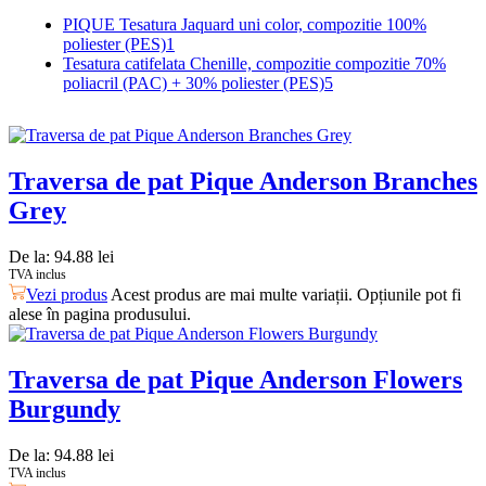
PIQUE Tesatura Jaquard uni color, compozitie 100%
poliester (PES)
1
Tesatura catifelata Chenille, compozitie compozitie 70%
poliacril (PAC) + 30% poliester (PES)
5
Traversa de pat Pique Anderson Branches
Grey
De la:
94.88
lei
TVA inclus
Vezi produs
Acest produs are mai multe variații. Opțiunile pot fi
alese în pagina produsului.
Traversa de pat Pique Anderson Flowers
Burgundy
De la:
94.88
lei
TVA inclus