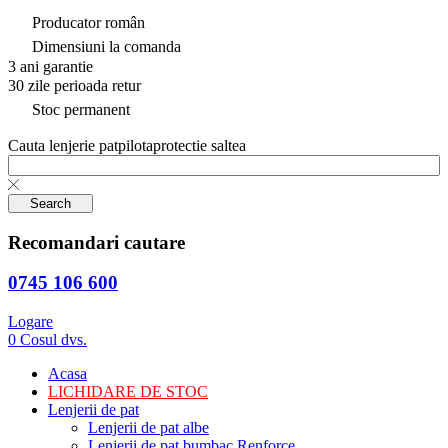
Producator român
Dimensiuni la comanda
3 ani garantie
30 zile perioada retur
Stoc permanent
Cauta
lenjerie pat
pilota
protectie saltea
Search
Recomandari cautare
0745 106 600
Logare
0
Cosul dvs.
Acasa
LICHIDARE DE STOC
Lenjerii de pat
Lenjerii de pat albe
Lenjerii de pat bumbac Renforce