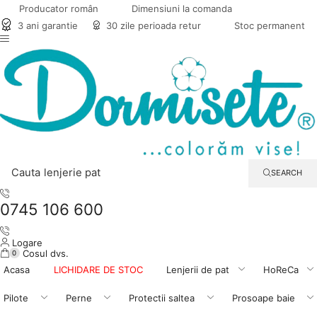
Producator român
Dimensiuni la comanda
3 ani garantie
30 zile perioada retur
Stoc permanent
Cauta
lenjerie pat
SEARCH
0745 106 600
Logare
Cosul dvs.
0
Acasa
LICHIDARE DE STOC
Lenjerii de pat
HoReCa
Pilote
Perne
Protectii saltea
Prosoape baie