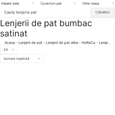
Halate baie
Cuverturi pat
Fete masa
Cauta
lenjerie pat
SEARCH
Lenjerii de pat bumbac
Placeholder
for
ajax
satinat
description
replacement
Acasa
-
Lenjerii de pat
-
Lenjerii de pat albe
-
HoReCa
-
Lenjerii
Products
hotel
-
Lenjerii de pat bumbac satinat
per
page