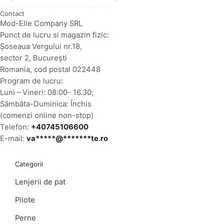
absoarbe umiditatea corporala.
Contact
Lenjeriile de pat pentru hotel sunt de calitate superioara,
Mod-Elle Company SRL
avand 3 ani garantie!
Punct de lucru si magazin fizic:
Şoseaua Vergului nr.18,
sector 2, Bucureşti
Romania, cod postal 022448
Program de lucru:
Luni – Vineri: 08:00- 16.30;
Sâmbăta-Duminica: Închis
(comenzi online non-stop)
Telefon:
+40745106600
E-mail:
va
*****
@
*******
te.ro
Categorii
Lenjerii de pat
Pilote
Perne