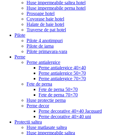
Huse impermeabile saltea hotel
Huse impermeabile perna hotel
Prosoape hotel
Covorase baie hotel
Halate de baie hotel
Traverse de pat hotel
Pilote
Pilote 4 anotimpuri
Pilote de iarna
Pilote primavara-vara
Perne
Perne antialergice
Perne antialergice 40×40
Perne antialergice 50×70
Perne antialergice 70×70
Fete de perna
Fete de perna 50×70
Fete de perna 70×70
Huse protectie perna
Perne decor
Perne decorative 40×40 Jacquard
Perne decorative 40×40 uni
Protectii saltea
Huse matlasate saltea
Huse impermeabile saltea