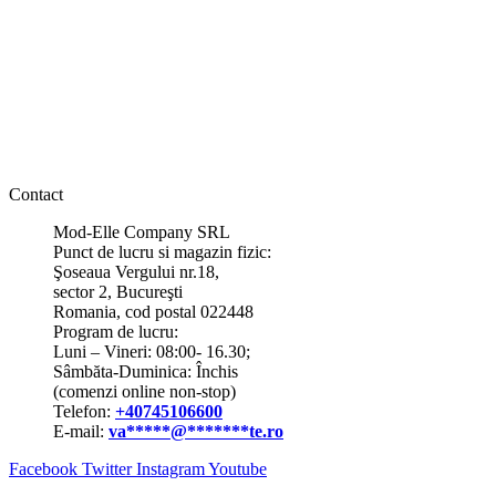
Contact
Mod-Elle Company SRL
Punct de lucru si magazin fizic:
Şoseaua Vergului nr.18,
sector 2, Bucureşti
Romania, cod postal 022448
Program de lucru:
Luni – Vineri: 08:00- 16.30;
Sâmbăta-Duminica: Închis
(comenzi online non-stop)
Telefon:
+40745106600
E-mail:
va
*****
@
*******
te.ro
Facebook
Twitter
Instagram
Youtube