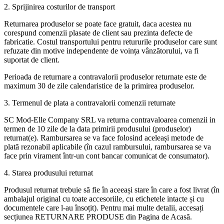
2. Sprijinirea costurilor de transport
Returnarea produselor se poate face gratuit, daca acestea nu
corespund comenzii plasate de client sau prezinta defecte de
fabricatie. Costul transportului pentru retururile produselor care sunt
refuzate din motive independente de voința vânzătorului, va fi
suportat de client.
Perioada de returnare a contravalorii produselor returnate este de
maximum 30 de zile calendaristice de la primirea produselor.
3. Termenul de plata a contravalorii comenzii returnate
SC Mod-Elle Company SRL va returna contravaloarea comenzii in
termen de 10 zile de la data primirii produsului (produselor)
returnat(e). Rambursarea se va face folosind aceleași metode de
plată rezonabil aplicabile (în cazul rambursului, rambursarea se va
face prin virament într-un cont bancar comunicat de consumator).
4. Starea produsului returnat
Produsul returnat trebuie să fie în aceeași stare în care a fost livrat (în
ambalajul original cu toate accesoriile, cu etichetele intacte și cu
documentele care l-au însoțit). Pentru mai multe detalii, accesați
secțiunea RETURNARE PRODUSE din Pagina de Acasă.