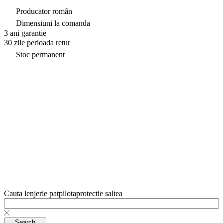
Producator român
Dimensiuni la comanda
3 ani garantie
30 zile perioada retur
Stoc permanent
Cauta
lenjerie pat
pilota
protectie saltea
Search