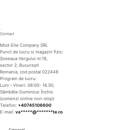
Contact
Mod-Elle Company SRL
Punct de lucru si magazin fizic:
Şoseaua Vergului nr.18,
sector 2, Bucureşti
Romania, cod postal 022448
Program de lucru:
Luni – Vineri: 08:00- 16.30;
Sâmbăta-Duminica: Închis
(comenzi online non-stop)
Telefon:
+40745106600
E-mail:
va
*****
@
*******
te.ro
Categorii