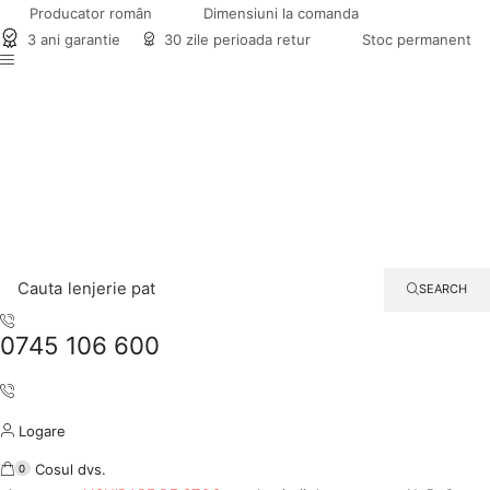
Producator român
Dimensiuni la comanda
3 ani garantie
30 zile perioada retur
Stoc permanent
Cauta
lenjerie pat
SEARCH
0745 106 600
Logare
Cosul dvs.
0