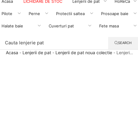
Acasa
LICHIDARE DE STOC
Lenjerii de pat
HoReCa
Pilote
Perne
Protectii saltea
Prosoape baie
Halate baie
Cuverturi pat
Fete masa
Cauta
lenjerie pat
SEARCH
Acasa
-
Lenjerii de pat
-
Lenjerii de pat noua colectie
-
Lenjerie
pat Renforce 100% bumbac, desen VIBE V2, cod RIU