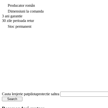
Producator român
Dimensiuni la comanda
3 ani garantie
30 zile perioada retur
Stoc permanent
Cauta
lenjerie pat
pilota
protectie saltea
Search