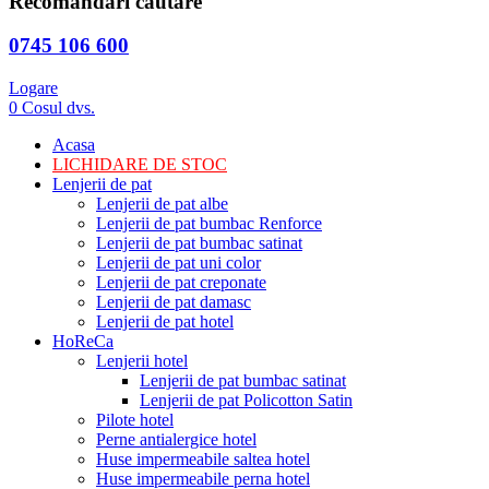
Recomandari cautare
0745 106 600
Logare
0
Cosul dvs.
Acasa
LICHIDARE DE STOC
Lenjerii de pat
Lenjerii de pat albe
Lenjerii de pat bumbac Renforce
Lenjerii de pat bumbac satinat
Lenjerii de pat uni color
Lenjerii de pat creponate
Lenjerii de pat damasc
Lenjerii de pat hotel
HoReCa
Lenjerii hotel
Lenjerii de pat bumbac satinat
Lenjerii de pat Policotton Satin
Pilote hotel
Perne antialergice hotel
Huse impermeabile saltea hotel
Huse impermeabile perna hotel