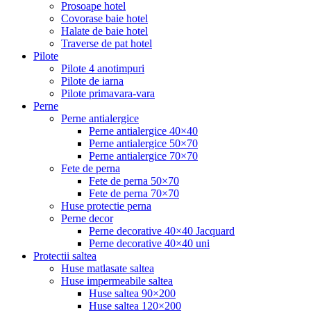
Prosoape hotel
Covorase baie hotel
Halate de baie hotel
Traverse de pat hotel
Pilote
Pilote 4 anotimpuri
Pilote de iarna
Pilote primavara-vara
Perne
Perne antialergice
Perne antialergice 40×40
Perne antialergice 50×70
Perne antialergice 70×70
Fete de perna
Fete de perna 50×70
Fete de perna 70×70
Huse protectie perna
Perne decor
Perne decorative 40×40 Jacquard
Perne decorative 40×40 uni
Protectii saltea
Huse matlasate saltea
Huse impermeabile saltea
Huse saltea 90×200
Huse saltea 120×200