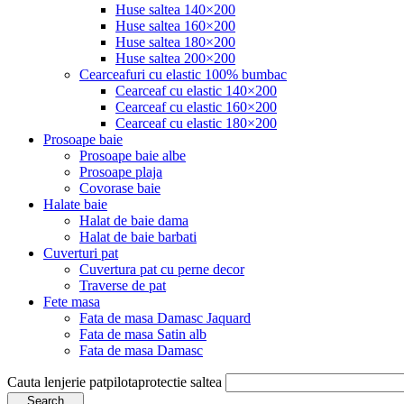
Huse saltea 140×200
Huse saltea 160×200
Huse saltea 180×200
Huse saltea 200×200
Cearceafuri cu elastic 100% bumbac
Cearceaf cu elastic 140×200
Cearceaf cu elastic 160×200
Cearceaf cu elastic 180×200
Prosoape baie
Prosoape baie albe
Prosoape plaja
Covorase baie
Halate baie
Halat de baie dama
Halat de baie barbati
Cuverturi pat
Cuvertura pat cu perne decor
Traverse de pat
Fete masa
Fata de masa Damasc Jaquard
Fata de masa Satin alb
Fata de masa Damasc
Cauta
lenjerie pat
pilota
protectie saltea
Search