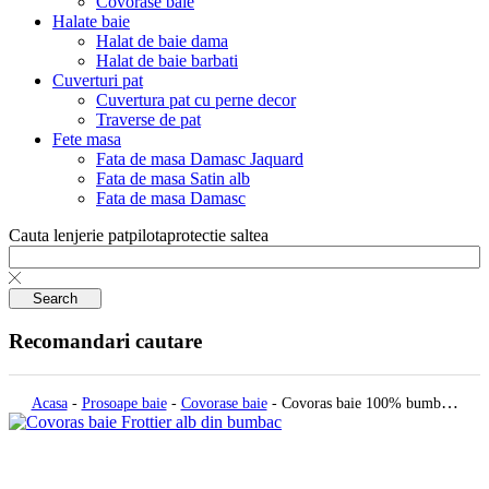
Covorase baie
Halate baie
Halat de baie dama
Halat de baie barbati
Cuverturi pat
Cuvertura pat cu perne decor
Traverse de pat
Fete masa
Fata de masa Damasc Jaquard
Fata de masa Satin alb
Fata de masa Damasc
Cauta
lenjerie pat
pilota
protectie saltea
Search
Recomandari cautare
Acasa
-
Prosoape baie
-
Covorase baie
-
Covoras baie 100% bumbac,
model Greek Border cu Talpi