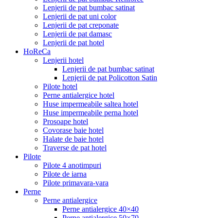
Lenjerii de pat bumbac satinat
Lenjerii de pat uni color
Lenjerii de pat creponate
Lenjerii de pat damasc
Lenjerii de pat hotel
HoReCa
Lenjerii hotel
Lenjerii de pat bumbac satinat
Lenjerii de pat Policotton Satin
Pilote hotel
Perne antialergice hotel
Huse impermeabile saltea hotel
Huse impermeabile perna hotel
Prosoape hotel
Covorase baie hotel
Halate de baie hotel
Traverse de pat hotel
Pilote
Pilote 4 anotimpuri
Pilote de iarna
Pilote primavara-vara
Perne
Perne antialergice
Perne antialergice 40×40
Perne antialergice 50×70