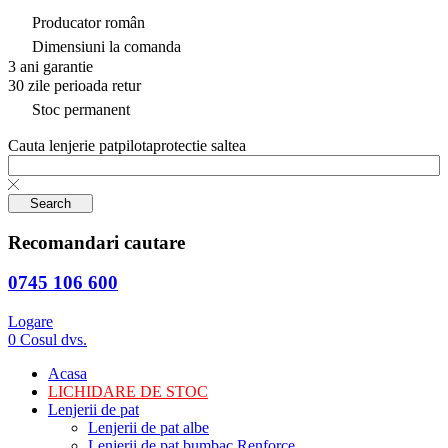
Producator român
Dimensiuni la comanda
3 ani garantie
30 zile perioada retur
Stoc permanent
Cauta
lenjerie pat
pilota
protectie saltea
Search
Recomandari cautare
0745 106 600
Logare
0
Cosul dvs.
Acasa
LICHIDARE DE STOC
Lenjerii de pat
Lenjerii de pat albe
Lenjerii de pat bumbac Renforce