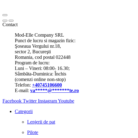
Contact
Mod-Elle Company SRL
Punct de lucru si magazin fizic:
Şoseaua Vergului nr.18,
sector 2, Bucureşti
Romania, cod postal 022448
Program de lucru:
Luni – Vineri: 08:00- 16.30;
Sâmbăta-Duminica: Închis
(comenzi online non-stop)
Telefon:
+40745106600
E-mail:
va
*****
@
*******
te.ro
Facebook
Twitter
Instagram
Youtube
Categorii
Lenjerii de pat
Pilote